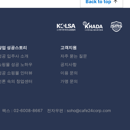
Back to top
창업 성공스토리
고객지원
성공 입주사 소개
자주 묻는 질문
쇼핑몰 성공 노하우
공지사항
성공 쇼핑몰 인터뷰
이용 문의
언론 속의 창업센터
가맹 문의
팩스 : 02-6008-8667
전자우편 : soho@cafe24corp.com