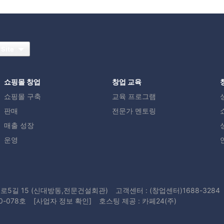
 Site
쇼핑몰 창업
창업 교육
쇼핑몰 구축
교육 프로그램
판매
전문가 멘토링
매출 성장
운영
로5길 15 (신대방동,전문건설회관)
고객센터 : (창업센터)1688-3284
0-078호
[사업자 정보 확인]
호스팅 제공 : 카페24(주)