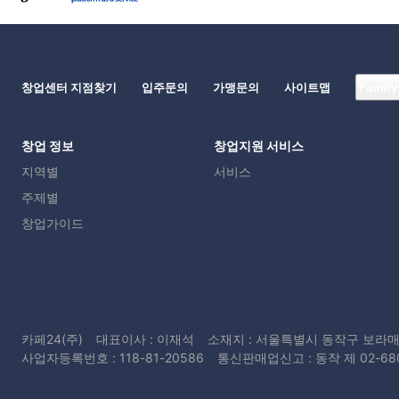
창업센터 지점찾기
입주문의
가맹문의
사이트맵
Family
창업 정보
창업지원 서비스
지역별
서비스
주제별
창업가이드
카페24(주)
대표이사 : 이재석
소재지 : 서울특별시 동작구 보라매
사업자등록번호 : 118-81-20586
통신판매업신고 : 동작 제 02-68