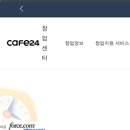
네비게이션 바로가기
본문 바로가기
1 E-Commerce Platform
창
업
창업정보
창업지원 서비스
센
터
제공